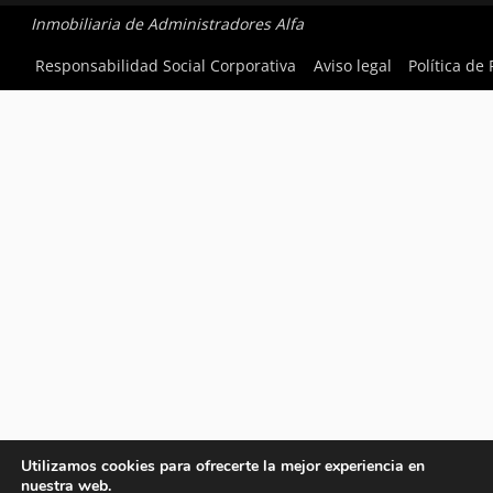
Inmobiliaria de Administradores Alfa
Responsabilidad Social Corporativa
Aviso legal
Política de
Utilizamos cookies para ofrecerte la mejor experiencia en
nuestra web.