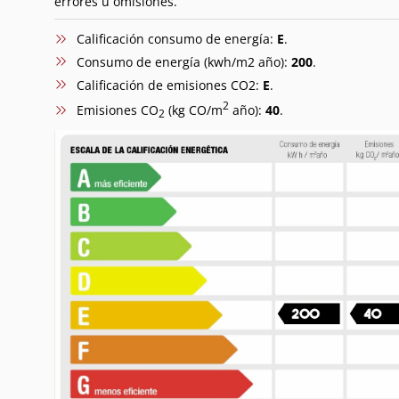
errores u omisiones.
Calificación consumo de energía:
E
.
Consumo de energía (kwh/m2 año):
200
.
Calificación de emisiones CO2:
E
.
2
Emisiones CO
(kg CO/m
año):
40
.
2