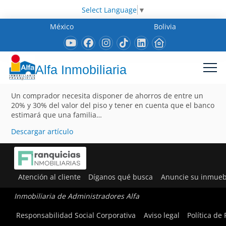
Select Language
▼
México
Bolivia
Alfa Inmobiliaria
Un comprador necesita disponer de ahorros de entre un
20% y 30% del valor del piso y tener en cuenta que el banco
estimará que una familia…
Descargar artículo
Atención al cliente
Díganos qué busca
Anuncie su inmueb
Inmobiliaria de Administradores Alfa
Responsabilidad Social Corporativa
Aviso legal
Política de