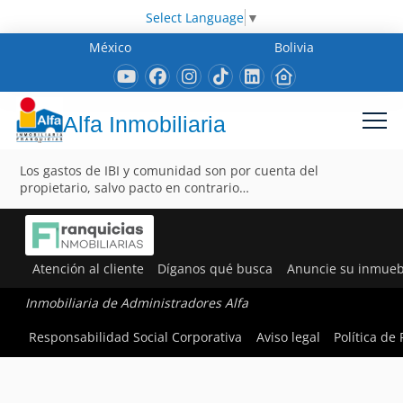
Select Language
▼
México
Bolivia
Alfa Inmobiliaria
Los gastos de IBI y comunidad son por cuenta del
propietario, salvo pacto en contrario…
Atención al cliente
Díganos qué busca
Anuncie su inmueb
Inmobiliaria de Administradores Alfa
Responsabilidad Social Corporativa
Aviso legal
Política de