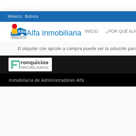
México
Bolivia
Alfa Inmobiliaria
INICIO
¿POR QUÉ AL
El alquiler con opción a compra puede ser la solución p
Inmobiliaria de Administradores Alfa