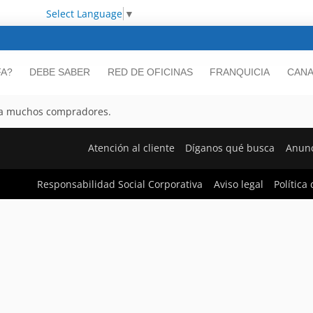
Select Language
▼
FA?
DEBE SABER
RED DE OFICINAS
FRANQUICIA
CANA
ara muchos compradores.
Atención al cliente
Díganos qué busca
Anunc
Responsabilidad Social Corporativa
Aviso legal
Política