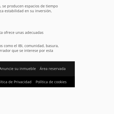
no, se producen espacios de tiempo
ca estabilidad en su inversión,
sta ofrece unas adecuadas
os como el IBI, comunidad, basura,
rrador que se interese por esta
Anuncie su inmueble
Área reservada
lítica de Privacidad
Política de cookies