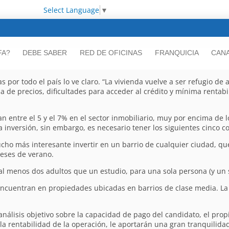
Select Language
▼
FA?
DEBE SABER
RED DE OFICINAS
FRANQUICIA
CANA
s por todo el país lo ve claro. “La vivienda vuelve a ser refugio de 
a de precios, dificultades para acceder al crédito y mínima rentabi
an entre el 5 y el 7% en el sector inmobiliario, muy por encima de 
 inversión, sin embargo, es necesario tener los siguientes cinco c
o más interesante invertir en un barrio de cualquier ciudad, que
meses de verano.
 al menos dos adultos que un estudio, para una sola persona (y un s
ncuentran en propiedades ubicadas en barrios de clase media. La 
análisis objetivo sobre la capacidad de pago del candidato, el prop
a rentabilidad de la operación, le aportarán una gran tranquilidad