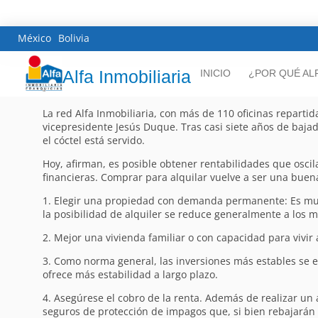
México
Bolivia
Alfa Inmobiliaria
INICIO
¿POR QUÉ AL
La red Alfa Inmobiliaria, con más de 110 oficinas repartida
vicepresidente Jesús Duque. Tras casi siete años de bajad
el cóctel está servido.
Hoy, afirman, es posible obtener rentabilidades que oscil
financieras. Comprar para alquilar vuelve a ser una buena
1. Elegir una propiedad con demanda permanente: Es much
la posibilidad de alquiler se reduce generalmente a los 
2. Mejor una vivienda familiar o con capacidad para vivir
3. Como norma general, las inversiones más estables se e
ofrece más estabilidad a largo plazo.
4. Asegúrese el cobro de la renta. Además de realizar un 
seguros de protección de impagos que, si bien rebajarán l