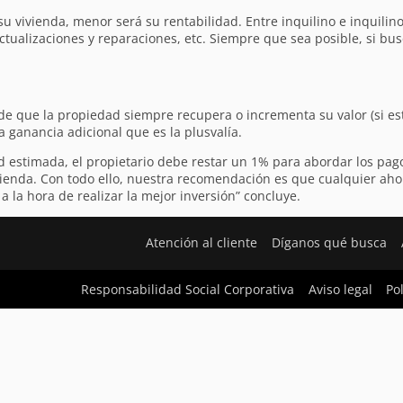
u vivienda, menor será su rentabilidad. Entre inquilino e inquili
actualizaciones y reparaciones, etc. Siempre que sea posible, si bus
o de que la propiedad siempre recupera o incrementa su valor (si e
a ganancia adicional que es la plusvalía.
ad estimada, el propietario debe restar un 1% para abordar los pag
ienda. Con todo ello, nuestra recomendación es que cualquier aho
 la hora de realizar la mejor inversión” concluye.
Atención al cliente
Díganos qué busca
Responsabilidad Social Corporativa
Aviso legal
Po