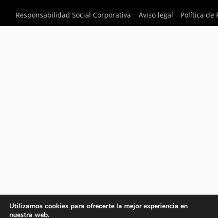
Responsabilidad Social Corporativa
Aviso legal
Política de
Utilizamos cookies para ofrecerte la mejor experiencia en
nuestra web.