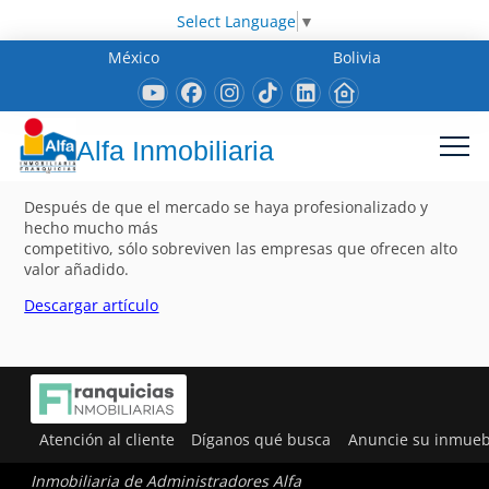
Select Language
▼
México
Bolivia
Alfa Inmobiliaria
Después de que el mercado se haya profesionalizado y
hecho mucho más
competitivo, sólo sobreviven las empresas que ofrecen alto
valor añadido.
Descargar artículo
Atención al cliente
Díganos qué busca
Anuncie su inmueb
Inmobiliaria de Administradores Alfa