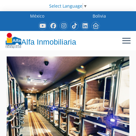
Select Language
▼
México
Bolivia
Alfa Inmobiliaria