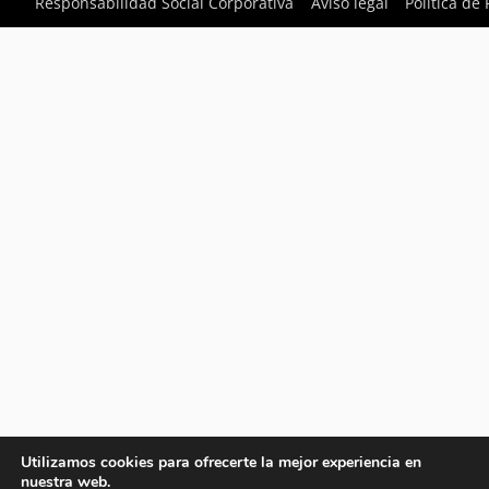
Responsabilidad Social Corporativa
Aviso legal
Política de
Utilizamos cookies para ofrecerte la mejor experiencia en
nuestra web.