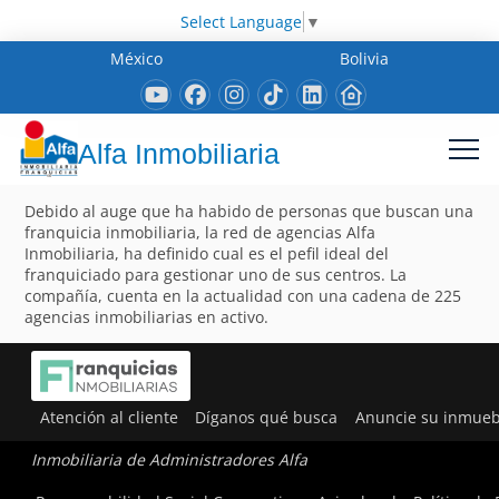
Select Language
▼
México
Bolivia
Alfa Inmobiliaria
Debido al auge que ha habido de personas que buscan una
franquicia inmobiliaria, la red de agencias Alfa
Inmobiliaria, ha definido cual es el pefil ideal del
franquiciado para gestionar uno de sus centros. La
compañía, cuenta en la actualidad con una cadena de 225
agencias inmobiliarias en activo.
Atención al cliente
Díganos qué busca
Anuncie su inmueb
Inmobiliaria de Administradores Alfa