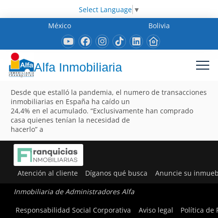
Select Language
▼
México
Bolivia
Alfa Inmobiliaria
Desde que estalló la pandemia, el numero de transacciones
inmobiliarias en España ha caído un
24,4% en el acumulado. “Exclusivamente han comprado
casa quienes tenían la necesidad de
hacerlo” a
Atención al cliente
Díganos qué busca
Anuncie su inmueb
Inmobiliaria de Administradores Alfa
Responsabilidad Social Corporativa
Aviso legal
Política de