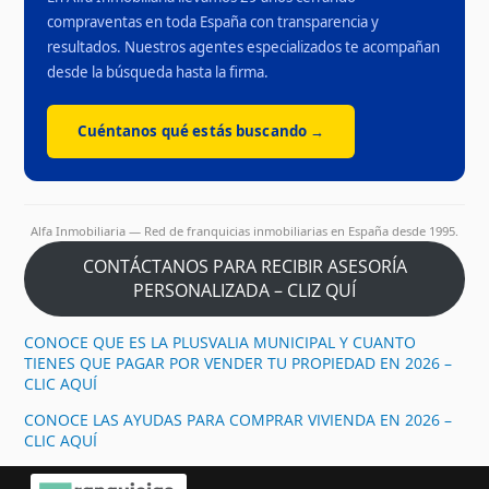
compraventas en toda España con transparencia y
resultados. Nuestros agentes especializados te acompañan
desde la búsqueda hasta la firma.
Cuéntanos qué estás buscando →
Alfa Inmobiliaria — Red de franquicias inmobiliarias en España desde 1995.
CONTÁCTANOS PARA RECIBIR ASESORÍA
PERSONALIZADA – CLIZ QUÍ
CONOCE QUE ES LA PLUSVALIA MUNICIPAL Y CUANTO
TIENES QUE PAGAR POR VENDER TU PROPIEDAD EN 2026 –
CLIC AQUÍ
CONOCE LAS AYUDAS PARA COMPRAR VIVIENDA EN 2026 –
CLIC AQUÍ