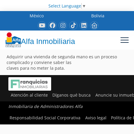
Select Language
▼
México
Bolivia
Alfa Inmobiliaria
Adquirir una vivienda de segunda mano es un proceso
complicado y conviene saber las
claves para no meter la pata.
Atención al cliente
Díganos qué busca
Anuncie su inmueb
Inmobiliaria de Administradores Alfa
Responsabilidad Social Corporativa
Aviso legal
Política de