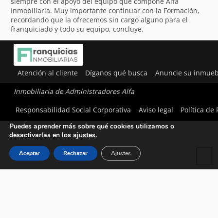
siempre con el apoyo del equipo que compone Alfa
Inmobiliaria. Muy importante continuar con la Formación,
recordando que la ofrecemos sin cargo alguno para el
franquiciado y todo su equipo, concluye.
Atención al cliente
Díganos qué busca
Anuncie su inmueb
Inmobiliaria de Administradores Alfa
Utilizamos cookies para ofrecerte la mejor experiencia en
Responsabilidad Social Corporativa
Aviso legal
Política de
nuestra web.
Puedes aprender más sobre qué cookies utilizamos o
desactivarlas en los
ajustes
.
Aceptar
Rechazar
Ajustes